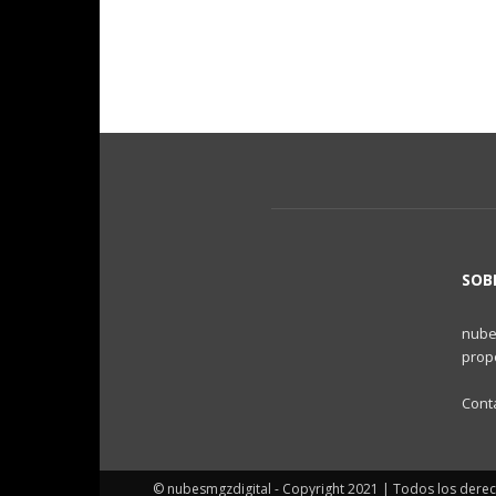
SOB
nubes
propo
Cont
© nubesmgzdigital - Copyright 2021 | Todos los dere