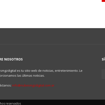
RE NOSOTROS
S
mgzdigital es tu sitio web de noticias, entretenimiento. Le
rcionamos las últimas noticias.
áctanos:
info@nubesmgzdigital.com.ar
chos reservados