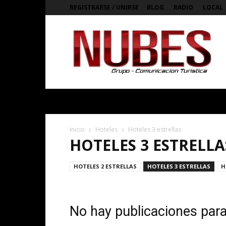
REGISTRARSE / UNIRSE
BLOG
RADIO
LOCAL
Bienvenidos
a
Nubes
Magazine
Digital
de
Argentina
Inicio
Hoteles
Hoteles 3 estrellas
HOTELES 3 ESTRELLA
HOTELES 2 ESTRELLAS
HOTELES 3 ESTRELLAS
H
No hay publicaciones par