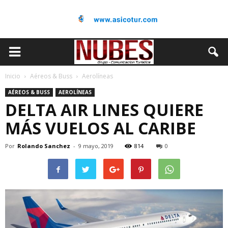
Inicio
Aéreos & Buss
Aerolíneas
AÉREOS & BUSS
AEROLÍNEAS
DELTA AIR LINES QUIERE
MÁS VUELOS AL CARIBE
Por
Rolando Sanchez
-
9 mayo, 2019
814
0