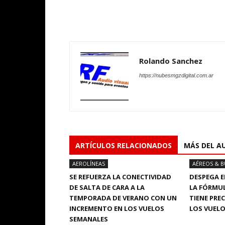
Rolando Sanchez
https://nubesmgzdigital.com.ar
ARTÍCULOS RELACIONADOS
MÁS DEL A
AEROLÍNEAS
AÉREOS & B
SE REFUERZA LA CONECTIVIDAD
DESPEGA E
DE SALTA DE CARA A LA
LA FÓRMUL
TEMPORADA DE VERANO CON UN
TIENE PRE
INCREMENTO EN LOS VUELOS
LOS VUELO
SEMANALES