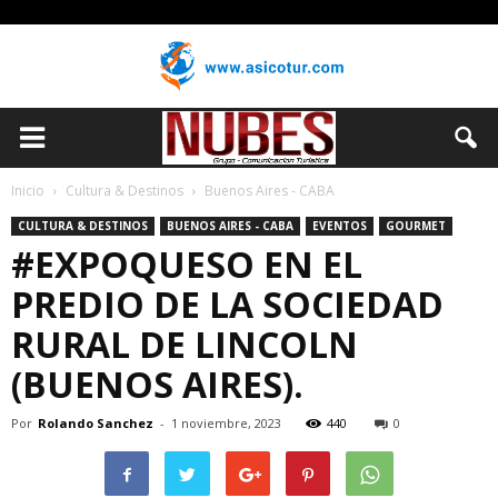
Inicio
Cultura & Destinos
Buenos Aires - CABA
CULTURA & DESTINOS
BUENOS AIRES - CABA
EVENTOS
GOURMET
#EXPOQUESO EN EL
PREDIO DE LA SOCIEDAD
RURAL DE LINCOLN
(BUENOS AIRES).
Por
Rolando Sanchez
-
1 noviembre, 2023
440
0