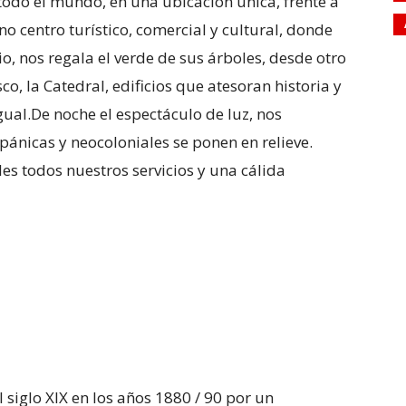
 todo el mundo, en una ubicación única, frente a
eno centro turístico, comercial y cultural, donde
lio, nos regala el verde de sus árboles, desde otro
co, la Catedral, edificios que atesoran historia y
gual.De noche el espectáculo de luz, nos
pánicas y neocoloniales se ponen en relieve.
les todos nuestros servicios y una cálida
l siglo XIX en los años 1880 / 90 por un