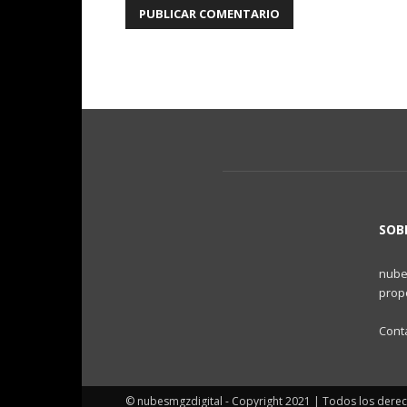
SOB
nubes
propo
Cont
© nubesmgzdigital - Copyright 2021 | Todos los dere