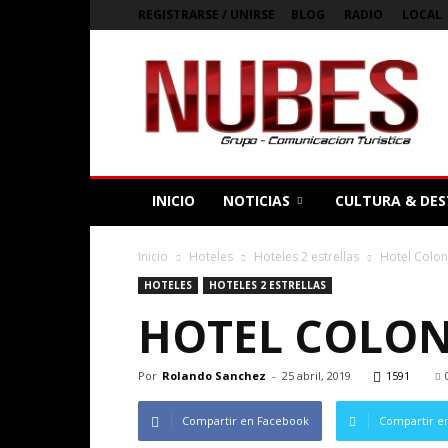
REGISTRARSE / UNIRSE
BLOG
RADIO
LOCAL
Bienvenidos
a
Nubes
Magazine
Digital
de
Argentina
INICIO
NOTICIAS
CULTURA & DES
Inicio
Hoteles
Hoteles 2 estrellas
Hotel Colon
HOTELES
HOTELES 2 ESTRELLAS
HOTEL COLONI
Por
Rolando Sanchez
-
25 abril, 2019
1591
Compartir en Facebook
Compartir en