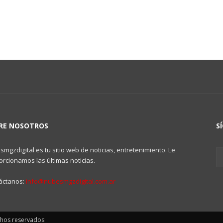
RE NOSOTROS
S
mgzdigital es tu sitio web de noticias, entretenimiento. Le
rcionamos las últimas noticias.
áctanos:
info@nubesmgzdigital.com.ar
chos reservados