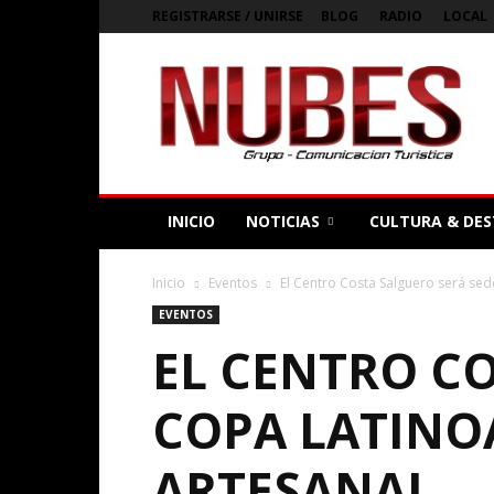
REGISTRARSE / UNIRSE
BLOG
RADIO
LOCAL
Bienvenidos
a
Nubes
Magazine
Digital
de
Argentina
INICIO
NOTICIAS
CULTURA & DES
Inicio
Eventos
El Centro Costa Salguero será sed
EVENTOS
EL CENTRO CO
COPA LATINO
ARTESANAL