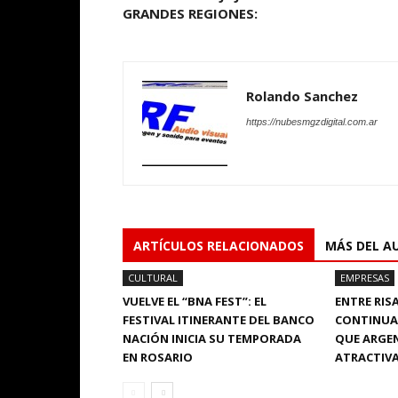
GRANDES REGIONES:
Rolando Sanchez
https://nubesmgzdigital.com.ar
ARTÍCULOS RELACIONADOS
MÁS DEL A
CULTURAL
EMPRESAS
VUELVE EL “BNA FEST”: EL
ENTRE RISA
FESTIVAL ITINERANTE DEL BANCO
CONTINUA
NACIÓN INICIA SU TEMPORADA
QUE ARGE
EN ROSARIO
ATRACTIV