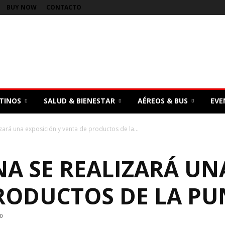
BUY NOW
CONTACTO
TINOS
SALUD & BIENESTAR
AÉREOS & BUS
EVE
ará una exposición y venta de productos de la...
A SE REALIZARÁ UN
PRODUCTOS DE LA PU
0