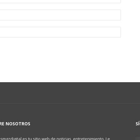
RE NOSOTROS
S
mgzdigital es tu sitio web de noticias, entretenimiento. Le