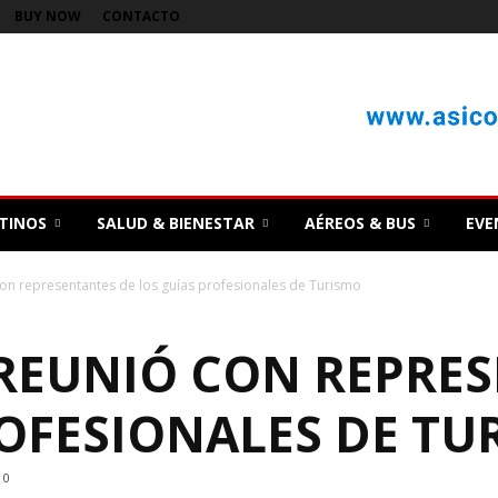
BUY NOW
CONTACTO
TINOS
SALUD & BIENESTAR
AÉREOS & BUS
EVE
n representantes de los guías profesionales de Turismo
REUNIÓ CON REPRES
ROFESIONALES DE TU
0