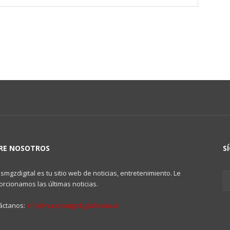
RE NOSOTROS
S
mgzdigital es tu sitio web de noticias, entretenimiento. Le
rcionamos las últimas noticias.
áctanos:
info@nubesmgzdigital.com.ar