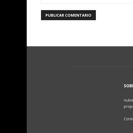
SOB
nubes
propo
Cont