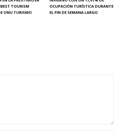
 EN LA PRESTIGIOSA
INVIERNO CON UN 77,07% DE
A BEST TOURISM
OCUPACIÓN TURÍSTICA DURANTE
DE ONU TURISMO
EL FIN DE SEMANA LARGO