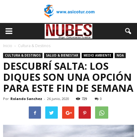
Inicio
Cultura & Destinos
CULTURA & DESTINOS
SALUD & BIENESTAR
MEDIO AMBIENTE
NOA
DESCUBRÍ SALTA: LOS
DIQUES SON UNA OPCIÓN
PARA ESTE FIN DE SEMANA
Por
Rolando Sanchez
-
26 junio, 2020
729
0