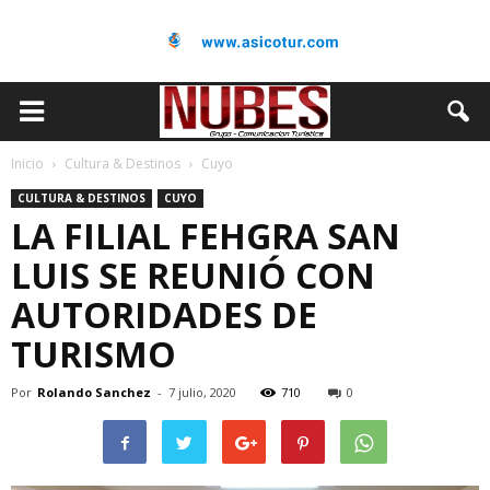
Inicio
Cultura & Destinos
Cuyo
CULTURA & DESTINOS
CUYO
LA FILIAL FEHGRA SAN
LUIS SE REUNIÓ CON
AUTORIDADES DE
TURISMO
Por
Rolando Sanchez
-
7 julio, 2020
710
0