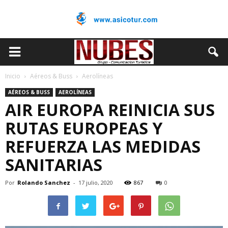
Inicio
Aéreos & Buss
Aerolíneas
AÉREOS & BUSS
AEROLÍNEAS
AIR EUROPA REINICIA SUS
RUTAS EUROPEAS Y
REFUERZA LAS MEDIDAS
SANITARIAS
Por
Rolando Sanchez
-
17 julio, 2020
867
0