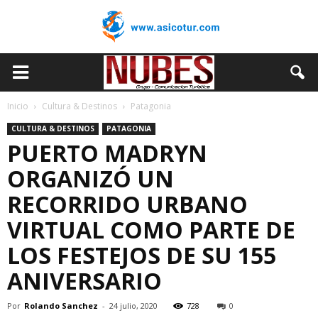
Inicio
Cultura & Destinos
Patagonia
CULTURA & DESTINOS
PATAGONIA
PUERTO MADRYN
ORGANIZÓ UN
RECORRIDO URBANO
VIRTUAL COMO PARTE DE
LOS FESTEJOS DE SU 155
ANIVERSARIO
Por
Rolando Sanchez
-
24 julio, 2020
728
0