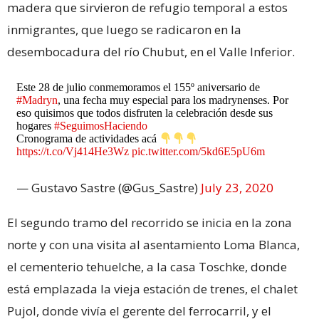
madera que sirvieron de refugio temporal a estos
inmigrantes, que luego se radicaron en la
desembocadura del río Chubut, en el Valle Inferior.
Este 28 de julio conmemoramos el 155º aniversario de
#Madryn
, una fecha muy especial para los madrynenses. Por
eso quisimos que todos disfruten la celebración desde sus
hogares
#SeguimosHaciendo
Cronograma de actividades acá
https://t.co/Vj414He3Wz
pic.twitter.com/5kd6E5pU6m
— Gustavo Sastre (@Gus_Sastre)
July 23, 2020
El segundo tramo del recorrido se inicia en la zona
norte y con una visita al asentamiento Loma Blanca,
el cementerio tehuelche, a la casa Toschke, donde
está emplazada la vieja estación de trenes, el chalet
Pujol, donde vivía el gerente del ferrocarril, y el