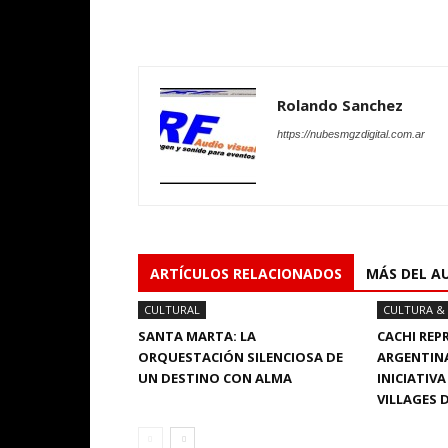
Rolando Sanchez
https://nubesmgzdigital.com.ar
ARTÍCULOS RELACIONADOS
MÁS DEL A
CULTURAL
CULTURA &
SANTA MARTA: LA
CACHI REP
ORQUESTACIÓN SILENCIOSA DE
ARGENTINA
UN DESTINO CON ALMA
INICIATIV
VILLAGES 