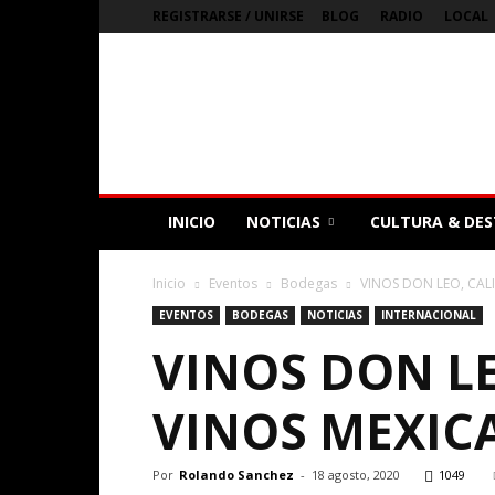
REGISTRARSE / UNIRSE
BLOG
RADIO
LOCAL
Bienvenidos
a
Nubes
Magazine
Digital
de
Argentina
INICIO
NOTICIAS
CULTURA & DES
Inicio
Eventos
Bodegas
VINOS DON LEO, CAL
EVENTOS
BODEGAS
NOTICIAS
INTERNACIONAL
VINOS DON LE
VINOS MEXIC
Por
Rolando Sanchez
-
18 agosto, 2020
1049