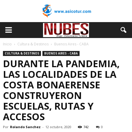
Inicio
Cultura & Destinos
Buenos Aires - CABA
CULTURA & DESTINOS
BUENOS AIRES - CABA
DURANTE LA PANDEMIA,
LAS LOCALIDADES DE LA
COSTA BONAERENSE
CONSTRUYERON
ESCUELAS, RUTAS Y
ACCESOS
Por
Rolando Sanchez
-
12 octubre, 2020
742
0