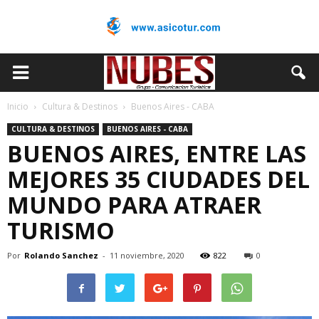
Inicio
Cultura & Destinos
Buenos Aires - CABA
CULTURA & DESTINOS
BUENOS AIRES - CABA
BUENOS AIRES, ENTRE LAS
MEJORES 35 CIUDADES DEL
MUNDO PARA ATRAER
TURISMO
Por
Rolando Sanchez
-
11 noviembre, 2020
822
0