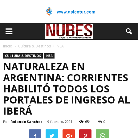
Inicio
Cultura & Destinos
NEA
CULTURA & DESTINOS
NEA
NATURALEZA EN
ARGENTINA: CORRIENTES
HABILITÓ TODOS LOS
PORTALES DE INGRESO AL
IBERÁ
Por
Rolando Sanchez
-
9 febrero, 2021
654
0