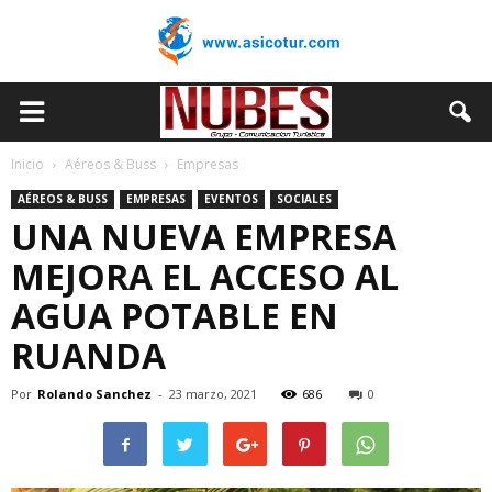
Inicio
Aéreos & Buss
Empresas
AÉREOS & BUSS
EMPRESAS
EVENTOS
SOCIALES
UNA NUEVA EMPRESA
MEJORA EL ACCESO AL
AGUA POTABLE EN
RUANDA
Por
Rolando Sanchez
-
23 marzo, 2021
686
0