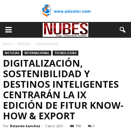
Inicio
Noticias
Internacional
NOTICIAS
INTERNACIONAL
TECNOLOGÍAS
DIGITALIZACIÓN,
SOSTENIBILIDAD Y
DESTINOS INTELIGENTES
CENTRARÁN LA IX
EDICIÓN DE FITUR KNOW-
HOW & EXPORT
Por
Rolando Sanchez
-
7 abril, 2021
716
0