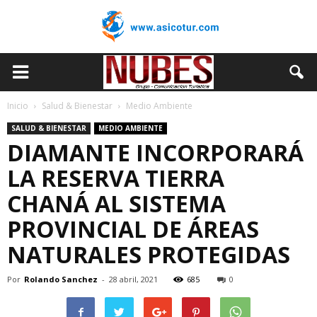
Inicio
Salud & Bienestar
Medio Ambiente
SALUD & BIENESTAR
MEDIO AMBIENTE
DIAMANTE INCORPORARÁ
LA RESERVA TIERRA
CHANÁ AL SISTEMA
PROVINCIAL DE ÁREAS
NATURALES PROTEGIDAS
Por
Rolando Sanchez
-
28 abril, 2021
685
0