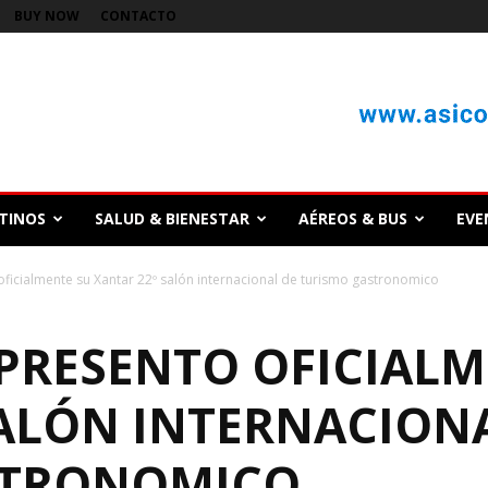
BUY NOW
CONTACTO
TINOS
SALUD & BIENESTAR
AÉREOS & BUS
EVE
ficialmente su Xantar 22º salón internacional de turismo gastronomico
PRESENTO OFICIALM
SALÓN INTERNACION
STRONOMICO