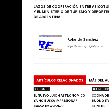
LAZOS DE COOPERACIÓN ENTRE ASICOTU
Y EL MINISTERIO DE TURISMO Y DEPORTE
DE ARGENTINA
Rolando Sanchez
https://nubesmgzdigital.com.ar
ARTÍCULOS RELACIONADOS
MÁS DEL A
GOURMET
BUENOS AIR
EL NUEVO LUJO GASTRONÓMICO
COCINA DE
YA NO BUSCA IMPRESIONAR:
BUONO ITA
BUSCA EMOCIONAR
REINTERPR