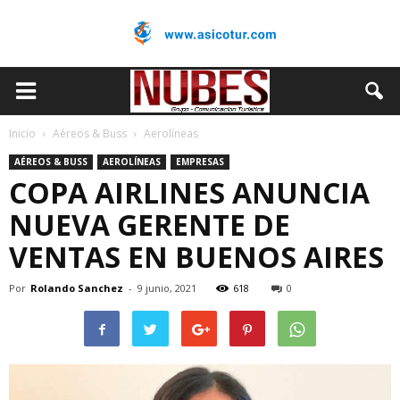
Inicio
Aéreos & Buss
Aerolíneas
AÉREOS & BUSS
AEROLÍNEAS
EMPRESAS
COPA AIRLINES ANUNCIA
NUEVA GERENTE DE
VENTAS EN BUENOS AIRES
Por
Rolando Sanchez
-
9 junio, 2021
618
0