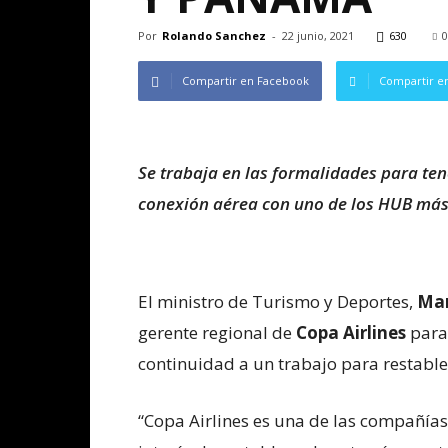
Por
Rolando Sanchez
-
22 junio, 2021
630
0
Compartir en Facebook
Compartir en
Se trabaja en las formalidades para ten
conexión aérea con uno de los HUB má
El ministro de Turismo y Deportes,
Mar
gerente regional de
Copa Airlines
para
continuidad a un trabajo para restable
“Copa Airlines es una de las compañía