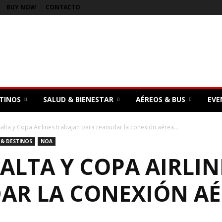
BUY NOW
CONTACTO
TINOS
SALUD & BIENESTAR
AÉREOS & BUS
EVE
alta y Copa Airlines trabajan para reanudar la conexión aérea...
& DESTINOS
NOA
ALTA Y COPA AIRLI
AR LA CONEXIÓN AÉ