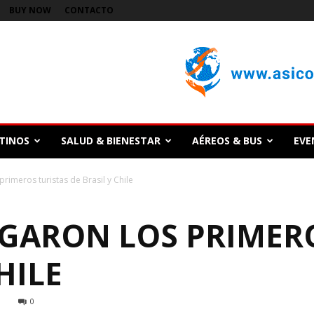
BUY NOW
CONTACTO
TINOS
SALUD & BIENESTAR
AÉREOS & BUS
EVE
primeros turistas de Brasil y Chile
EGARON LOS PRIMER
HILE
1
0