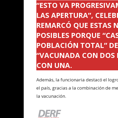
“ESTO VA PROGRESIVA
LAS APERTURA”, CELEB
REMARCÓ QUE ESTAS 
POSIBLES PORQUE “CAS
POBLACIÓN TOTAL” DE
“VACUNADA CON DOS DO
CON UNA.
Además, la funcionaria destacó el logro
el país, gracias a la combinación de me
la vacunación.