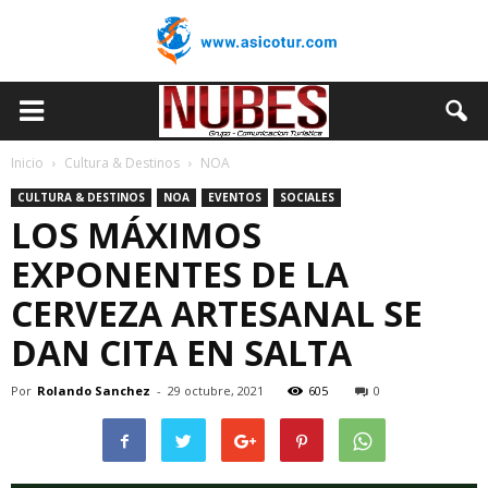
Inicio
Cultura & Destinos
NOA
CULTURA & DESTINOS
NOA
EVENTOS
SOCIALES
LOS MÁXIMOS
EXPONENTES DE LA
CERVEZA ARTESANAL SE
DAN CITA EN SALTA
Por
Rolando Sanchez
-
29 octubre, 2021
605
0