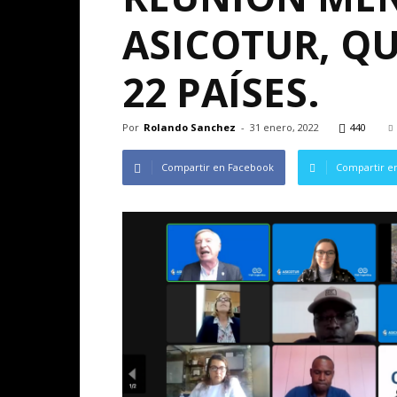
ASICOTUR, Q
22 PAÍSES.
Por
Rolando Sanchez
-
31 enero, 2022
440
Compartir en Facebook
Compartir en