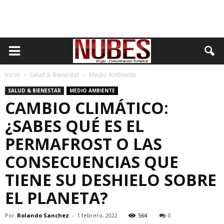
Inicio
Salud & Bienestar
Medio Ambiente
SALUD & BIENESTAR
MEDIO AMBIENTE
CAMBIO CLIMÁTICO:
¿SABES QUÉ ES EL
PERMAFROST O LAS
CONSECUENCIAS QUE
TIENE SU DESHIELO SOBRE
EL PLANETA?
Por
Rolando Sanchez
-
1 febrero, 2022
564
0