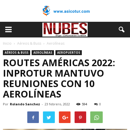
Inicio
Aéreos & Buss
Aerolíneas
AÉREOS & BUSS
AEROLÍNEAS
AEROPUERTOS
ROUTES AMÉRICAS 2022:
INPROTUR MANTUVO
REUNIONES CON 10
AEROLÍNEAS
Por
Rolando Sanchez
-
23 febrero, 2022
594
0