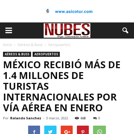
Inicio
Aéreos & Buss
Aeropuertos
AÉREOS & BUSS
AEROPUERTOS
MÉXICO RECIBIÓ MÁS DE
1.4 MILLONES DE
TURISTAS
INTERNACIONALES POR
VÍA AÉREA EN ENERO
Por
Rolando Sanchez
-
3 marzo, 2022
668
0