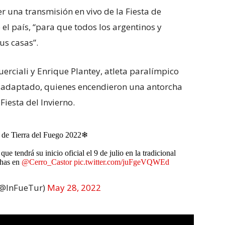
er una transmisión en vivo de la Fiesta de
 el país, “para que todos los argentinos y
us casas”.
uerciali y Enrique Plantey, atleta paralímpico
o adaptado, quienes encendieron una antorcha
Fiesta del Invierno.
 de Tierra del Fuego 2022❄
endrá su inicio oficial el 9 de julio en la tradicional
chas en
@Cerro_Castor
pic.twitter.com/juFgeVQWEd
(@InFueTur)
May 28, 2022