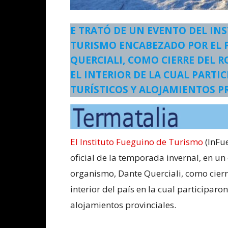
E TRATÓ DE UN EVENTO DEL IN
TURISMO ENCABEZADO POR EL 
QUERCIALI, COMO CIERRE DEL 
EL INTERIOR DE LA CUAL PARTI
TURÍSTICOS Y ALOJAMIENTOS P
El Instituto Fueguino de Turismo
(InFu
oficial de la temporada invernal, en u
organismo, Dante Querciali, como cierr
interior del país en la cual participaro
alojamientos provinciales.