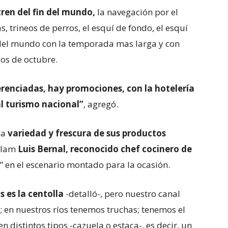
tren del fin del mundo,
la navegación por el
, trineos de perros, el esquí de fondo, el esquí
l del mundo con la temporada mas larga y con
ios de octubre.
ferenciadas, hay promociones, con la hotelería
al turismo nacional”
, agregó.
la
variedad y frescura de sus productos
Télam
Luis Bernal, reconocido chef cocinero de
” en el escenario montado para la ocasión.
 es la centolla
-detalló-, pero nuestro canal
; en nuestros ríos tenemos truchas; tenemos el
distintos tipos -cazuela o estaca-, es decir, un