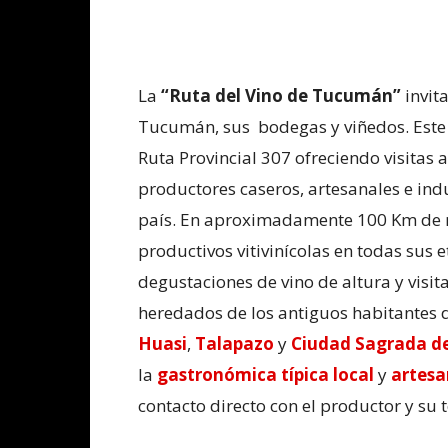
La
“Ruta del Vino de Tucumán”
invita
Tucumán, sus bodegas y viñedos. Este c
Ruta Provincial 307 ofreciendo visitas a
productores caseros, artesanales e ind
país. En aproximadamente 100 Km de re
productivos vitivinícolas en todas sus e
degustaciones de vino de altura y visit
heredados de los antiguos habitantes 
Huasi
,
Talapazo
y
Ciudad Sagrada d
la
gastronómica típica local
y
artesa
contacto directo con el productor y su t