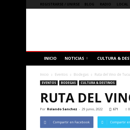
REGISTRARSE / UNIRSE
BLOG
RADIO
LOCAL
Bienvenidos
a
Nubes
Magazine
Digital
de
Argentina
INICIO
NOTICIAS
CULTURA & DES
Inicio
Eventos
Bodegas
Ruta del Vino de Tu
EVENTOS
BODEGAS
CULTURA & DESTINOS
RUTA DEL VI
Por
Rolando Sanchez
-
29 junio, 2022
671
0
Compartir en Facebook
Compartir en