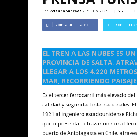
Por
Rolando Sanchez
-
21 julio, 2022
557
0
Compartir en Facebook
Compartir en
EL TREN A LAS NUBES ES UN
PROVINCIA DE SALTA. ATRAV
LLEGAR A LOS 4.220 METROS
MAR, RECORRIENDO PAISAJE
Es el tercer ferrocarril más elevado de
calidad y seguridad internacionales. E
1921 al ingeniero estadounidense Rich
que representaba trazar un ramal ferro
puerto de Antofagasta en Chile, atrave