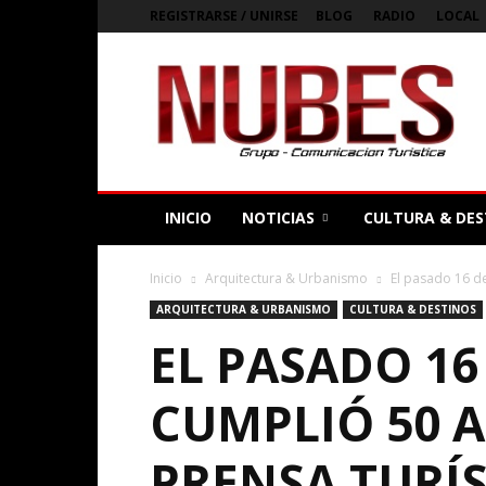
REGISTRARSE / UNIRSE
BLOG
RADIO
LOCAL
Bienvenidos
a
Nubes
Magazine
Digital
de
Argentina
INICIO
NOTICIAS
CULTURA & DES
Inicio
Arquitectura & Urbanismo
El pasado 16 de
ARQUITECTURA & URBANISMO
CULTURA & DESTINOS
EL PASADO 16
CUMPLIÓ 50 A
PRENSA TURÍS