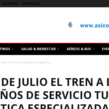
BUY NOW
CONTACTO
TINOS
SALUD & BIENESTAR
AÉREOS & BUS
EVE
 Julio el Tren a las Nubes cumplió 50...
 DE JULIO EL TREN A
ÑOS DE SERVICIO TU
TICA ESPECIALIZADA