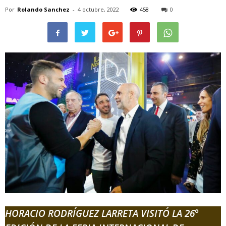
Por
Rolando Sanchez
-
4 octubre, 2022
458
0
HORACIO RODRÍGUEZ LARRETA
VISITÓ LA 26°