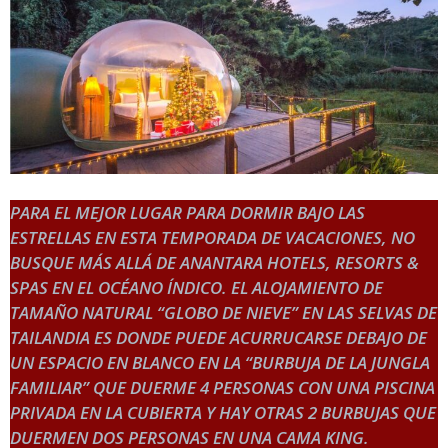
PARA EL MEJOR LUGAR PARA DORMIR BAJO LAS
ESTRELLAS EN ESTA TEMPORADA DE VACACIONES, NO
BUSQUE MÁS ALLÁ DE ANANTARA HOTELS, RESORTS &
SPAS EN EL OCÉANO ÍNDICO. EL ALOJAMIENTO DE
TAMAÑO NATURAL “GLOBO DE NIEVE” EN LAS SELVAS DE
TAILANDIA ES DONDE PUEDE ACURRUCARSE DEBAJO DE
UN ESPACIO EN BLANCO EN LA “BURBUJA DE LA JUNGLA
FAMILIAR” QUE DUERME 4 PERSONAS CON UNA PISCINA
PRIVADA EN LA CUBIERTA Y HAY OTRAS 2 BURBUJAS QUE
DUERMEN DOS PERSONAS EN UNA CAMA KING.