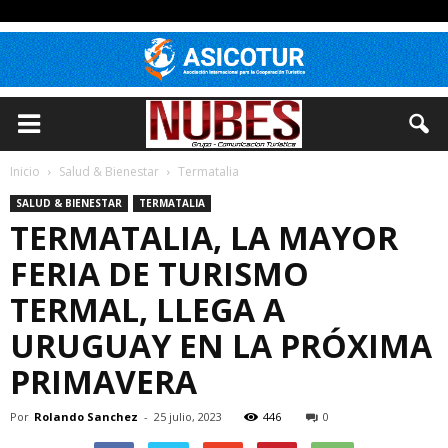
Inicio
Salud & Bienestar
Termatalia
SALUD & BIENESTAR
TERMATALIA
TERMATALIA, LA MAYOR
FERIA DE TURISMO
TERMAL, LLEGA A
URUGUAY EN LA PRÓXIMA
PRIMAVERA
Por
Rolando Sanchez
-
25 julio, 2023
446
0