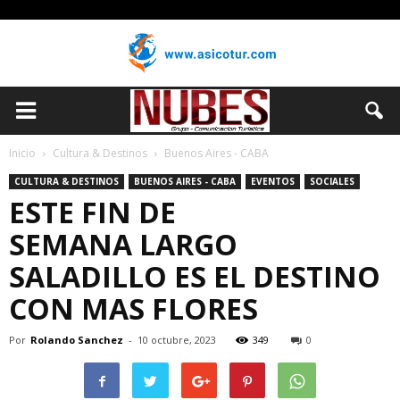
Inicio
Cultura & Destinos
Buenos Aires - CABA
CULTURA & DESTINOS
BUENOS AIRES - CABA
EVENTOS
SOCIALES
ESTE FIN DE
SEMANA LARGO
SALADILLO ES EL DESTINO
CON MAS FLORES
Por
Rolando Sanchez
-
10 octubre, 2023
349
0