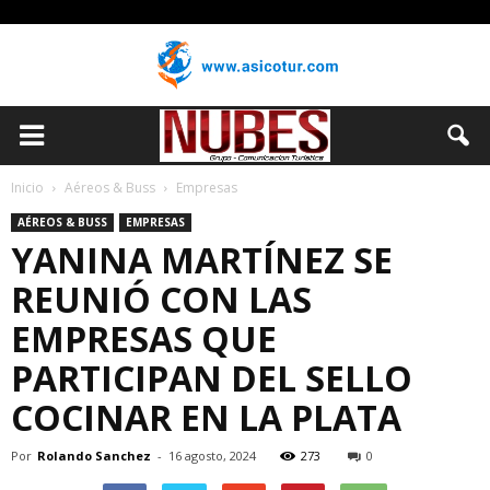
Inicio
Aéreos & Buss
Empresas
AÉREOS & BUSS
EMPRESAS
YANINA MARTÍNEZ SE
REUNIÓ CON LAS
EMPRESAS QUE
PARTICIPAN DEL SELLO
COCINAR EN LA PLATA
Por
Rolando Sanchez
-
16 agosto, 2024
273
0