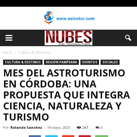
Inicio
Cultura & Destinos
CULTURA & DESTINOS
REGIÓN PAMPEANA
EVENTOS
SOCIALES
MES DEL ASTROTURISMO
EN CÓRDOBA: UNA
PROPUESTA QUE INTEGRA
CIENCIA, NATURALEZA Y
TURISMO
Por
Rolando Sanchez
-
14 mayo, 2025
267
0