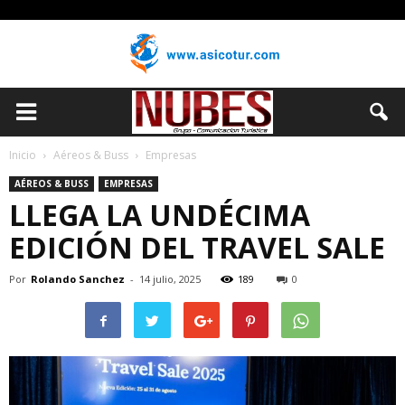
Inicio
Aéreos & Buss
Empresas
AÉREOS & BUSS
EMPRESAS
LLEGA LA UNDÉCIMA
EDICIÓN DEL TRAVEL SALE
Por
Rolando Sanchez
-
14 julio, 2025
189
0