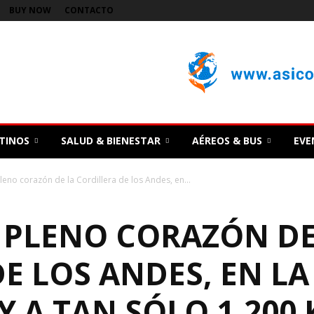
BUY NOW
CONTACTO
TINOS
SALUD & BIENESTAR
AÉREOS & BUS
EVE
leno corazón de la Cordillera de los Andes, en...
N PLENO CORAZÓN DE
E LOS ANDES, EN LA
 A TAN SÓLO 1.200 