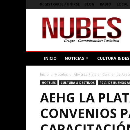
REGISTRARSE / UNIRSE
BLOG
RADIO
LOCAL
Bienvenidos
a
Nubes
Magazine
Digital
de
Argentina
INICIO
NOTICIAS
CULTURA & DES
Inicio
Hoteles
AEHG La Plata en Carmen de Areco:
HOTELES
CULTURA & DESTINOS
PCIA. DE BUENOS A
AEHG LA PLA
CONVENIOS P
CAPACITACIÓ