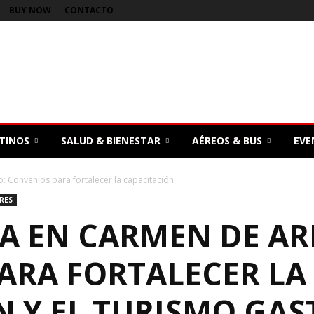
BUY NOW
CONTACTO
TINOS
SALUD & BIENESTAR
AÉREOS & BUS
EVE
 Convenios para fortalecer la capacitación...
IRES
TA EN CARMEN DE AR
ARA FORTALECER LA
N Y EL TURISMO GA