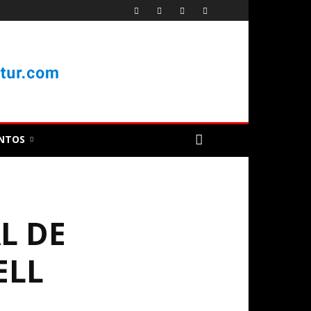
NTOS
L DE
ELL