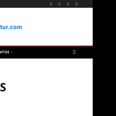
NTOS
S
O