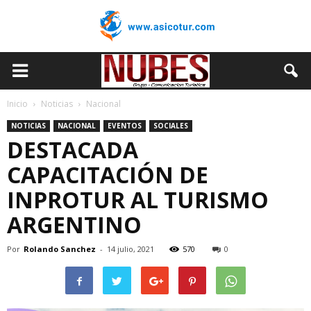
Inicio
Noticias
Nacional
NOTICIAS
NACIONAL
EVENTOS
SOCIALES
DESTACADA
CAPACITACIÓN DE
INPROTUR AL TURISMO
ARGENTINO
Por
Rolando Sanchez
-
14 julio, 2021
570
0