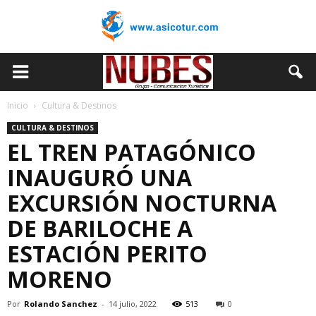
Inicio
Cultura & Destinos
CULTURA & DESTINOS
EL TREN PATAGÓNICO
INAUGURÓ UNA
EXCURSIÓN NOCTURNA
DE BARILOCHE A
ESTACIÓN PERITO
MORENO
Por
Rolando Sanchez
-
14 julio, 2022
513
0