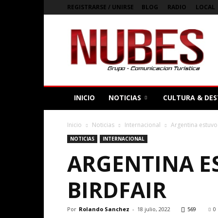
REGISTRARSE / UNIRSE
BLOG
RADIO
LOCAL
Bienvenidos
a
Nubes
Magazine
Digital
de
Argentina
INICIO
NOTICIAS
CULTURA & DES
Inicio
Noticias
Internacional
Argentina estuvo 
NOTICIAS
INTERNACIONAL
ARGENTINA E
BIRDFAIR
Por
Rolando Sanchez
-
18 julio, 2022
569
0