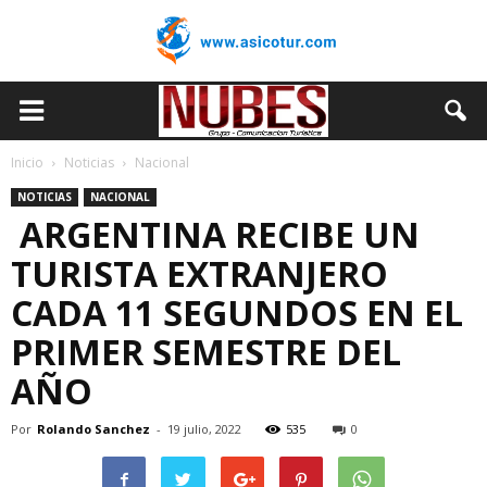
Inicio
Noticias
Nacional
NOTICIAS
NACIONAL
ARGENTINA RECIBE UN
TURISTA EXTRANJERO
CADA 11 SEGUNDOS EN EL
PRIMER SEMESTRE DEL
AÑO
Por
Rolando Sanchez
-
19 julio, 2022
535
0