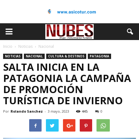
Inicio
Noticias
Nacional
NOTICIAS
NACIONAL
CULTURA & DESTINOS
PATAGONIA
SALTA INICIA EN LA
PATAGONIA LA CAMPAÑA
DE PROMOCIÓN
TURÍSTICA DE INVIERNO
Por
Rolando Sanchez
-
3 mayo, 2023
445
0