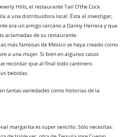
verly Hills, el restaurante Tail O’the Cock
a a una distribuidora local. Ésta al investigar,
ante era un amigo cercano a Danny Herrera y que
ás aclamadas de su restaurante.
idas más famosas de México se haya creado como
re a una mujer. Si bien en algunos casos
e recordar que al final todo cantinero
sus bebidas.
tan tantas variedades como historias de la
al margarita es super sencillo. Sólo necesitas:
a de triple sec, otra de Tequila Jose Cuervo